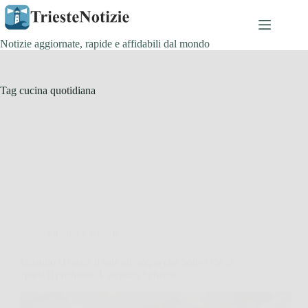
Salta
al
contenuto
Notizie aggiornate, rapide e affidabili dal mondo
Tag
cucina quotidiana
Cucina e Ricette
Quando si mette il sale all’acqua che bolle? Ce lo
rivela il professor Vincenzo Schettini