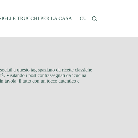
IGLI E TRUCCHI PER LA CASA
CUCINA E RICETTE
G
sociati a questo tag spaziano da ricette classiche
lità. Visitando i post contrassegnati da ‘cucina
in tavola, il tutto con un tocco autentico e