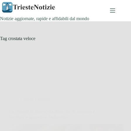
Salta
al
contenuto
Notizie aggiornate, rapide e affidabili dal mondo
Tag
crostata veloce
Cucina e Ricette
La crostata di Benedetta Rossi per la mamma è
favolosa e la ricetta è facilissima