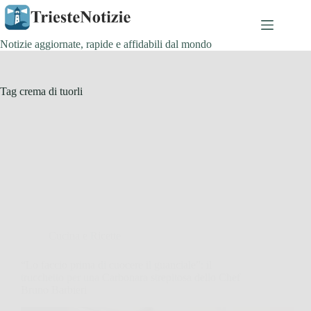
Salta
al
contenuto
Notizie aggiornate, rapide e affidabili dal mondo
Tag
crema di tuorli
Cucina e Ricette
“Lo faccio prima di cuocere il guanciale”: il
trucchetto per una Carbonara strepitosa dello Chef
Bruno Barbieri