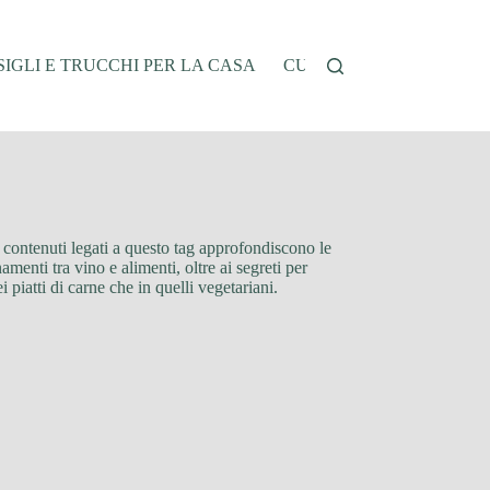
IGLI E TRUCCHI PER LA CASA
CUCINA E RICETTE
G
I contenuti legati a questo tag approfondiscono le
menti tra vino e alimenti, oltre ai segreti per
 piatti di carne che in quelli vegetariani.