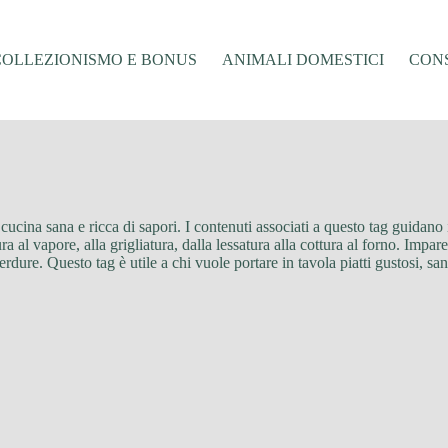
COLLEZIONISMO E BONUS
ANIMALI DOMESTICI
CONS
na sana e ricca di sapori. I contenuti associati a questo tag guidano i l
 al vapore, alla grigliatura, dalla lessatura alla cottura al forno. Impare
rdure. Questo tag è utile a chi vuole portare in tavola piatti gustosi, san