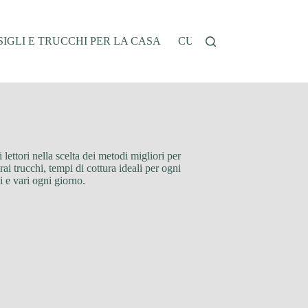
IGLI E TRUCCHI PER LA CASA
CUCINA E RICETTE
G
ettori nella scelta dei metodi migliori per
rai trucchi, tempi di cottura ideali per ogni
i e vari ogni giorno.