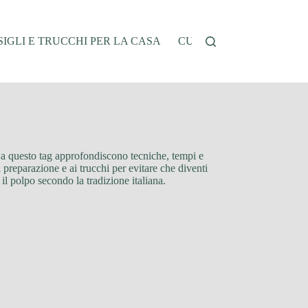
IGLI E TRUCCHI PER LA CASA
CUCINA E RICETTE
G
i a questo tag approfondiscono tecniche, tempi e
preparazione e ai trucchi per evitare che diventi
l polpo secondo la tradizione italiana.