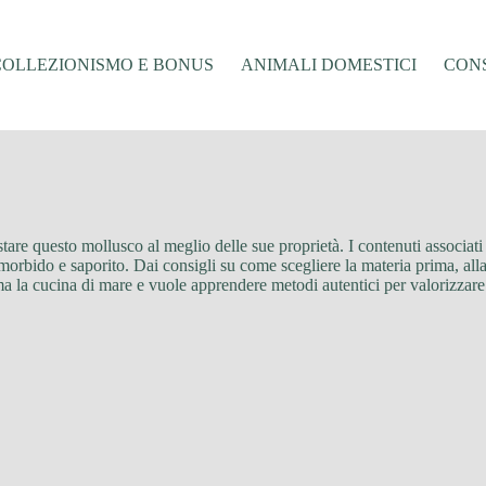
COLLEZIONISMO E BONUS
ANIMALI DOMESTICI
CONS
stare questo mollusco al meglio delle sue proprietà. I contenuti associat
orbido e saporito. Dai consigli su come scegliere la materia prima, alla 
 la cucina di mare e vuole apprendere metodi autentici per valorizzare i