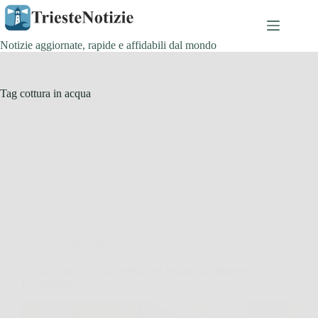
Salta
al
contenuto
Notizie aggiornate, rapide e affidabili dal mondo
Tag
cottura in acqua
Cucina e Ricette
Acqua calda o acqua fredda per lessare gli alimenti?
La risposta