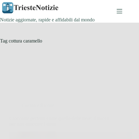
Salta
al
contenuto
Notizie aggiornate, rapide e affidabili dal mondo
Tag
cottura caramello
Cucina e Ricette
Croccante perfetto come quello delle fiere: il trucco
per non attaccare i denti