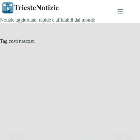
Salta
al
contenuto
Notizie aggiornate, rapide e affidabili dal mondo
Tag
costi nascosti
Affari Collezionismo e Bonus
Allerta conto corrente: ecco le nuove regole e le
commissioni nascoste di cui devi sapere