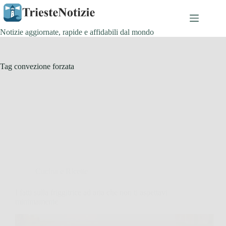
Salta
al
contenuto
Notizie aggiornate, rapide e affidabili dal mondo
Tag
convezione forzata
Cucina e Ricette
I fatti sulla friggitrice ad aria che non ti aspettavi
minimamente