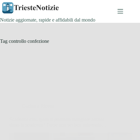
Salta
al
contenuto
Notizie aggiornate, rapide e affidabili dal mondo
Tag
controllo confezione
Cucina e Ricette
Scadenza cibi, quali si possono mangiare ancora
dopo la scadenza? Forse non sei ben informato…