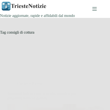
Salta
al
contenuto
Notizie aggiornate, rapide e affidabili dal mondo
Tag
consigli di cottura
Cucina e Ricette
Savoiardi fatti in casa: la ricetta semplice per
prepararli soffici e gustosi