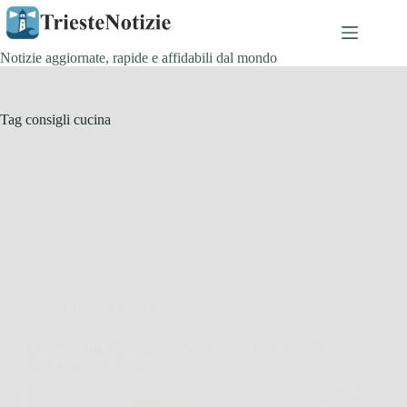
Salta
al
contenuto
Notizie aggiornate, rapide e affidabili dal mondo
Tag
consigli cucina
Cucina e Ricette
Cotolette alla milanese croccanti: come farle perfette
fuori e succose dentro