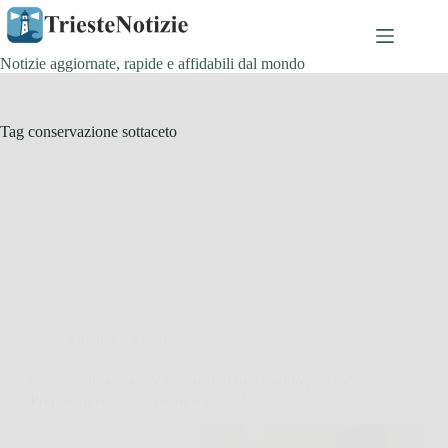
Salta
al
contenuto
Notizie aggiornate, rapide e affidabili dal mondo
Tag
conservazione sottaceto
Cucina e Ricette
Capperi di tarassaco, non ne hai mai sentito parlare?
Prepararli così, sono sani e gustosi