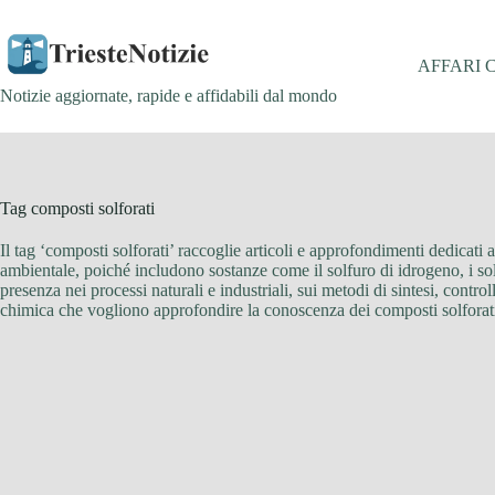
Salta
al
contenuto
AFFARI 
Notizie aggiornate, rapide e affidabili dal mondo
Tag
composti solforati
Il tag ‘composti solforati’ raccoglie articoli e approfondimenti dedica
ambientale, poiché includono sostanze come il solfuro di idrogeno, i solfa
presenza nei processi naturali e industriali, sui metodi di sintesi, contro
chimica che vogliono approfondire la conoscenza dei composti solforat