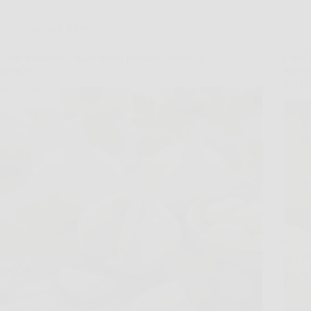
Cucina e Ricette
Come mangiare l’aglio senza puzzare? Scopri il
Ogni v
metodo
impreg
trucch