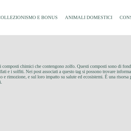
COLLEZIONISMO E BONUS
ANIMALI DOMESTICI
CONS
ti ai composti chimici che contengono zolfo. Questi composti sono di fon
ti e i solfiti. Nei post associati a questo tag si possono trovare informa
llo e rimozione, e sul loro impatto su salute ed ecosistemi. È una risorsa p
i.