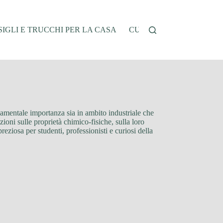
IGLI E TRUCCHI PER LA CASA
CUCINA E RICETTE
G
damentale importanza sia in ambito industriale che
zioni sulle proprietà chimico-fisiche, sulla loro
reziosa per studenti, professionisti e curiosi della