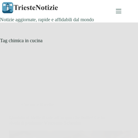
Salta
al
contenuto
Notizie aggiornate, rapide e affidabili dal mondo
Tag
chimica in cucina
Cucina e Ricette
Quando si mette il sale all’acqua che bolle? Ce lo
rivela il professor Vincenzo Schettini