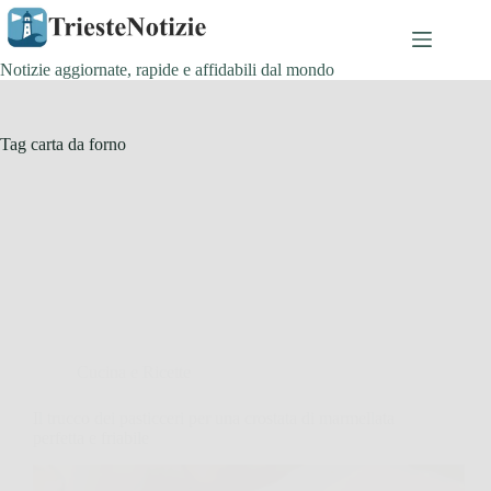
Salta
al
contenuto
Notizie aggiornate, rapide e affidabili dal mondo
Tag
carta da forno
Cucina e Ricette
Il trucco dei pasticceri per una crostata di marmellata
perfetta e friabile