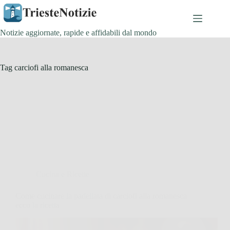
Salta
al
contenuto
Notizie aggiornate, rapide e affidabili dal mondo
Tag
carciofi alla romanesca
Cucina e Ricette
Come cucinare la padellata di carciofi alla romanesca
ecco la ricetta