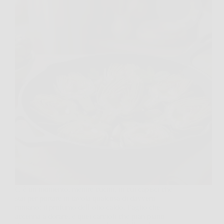
C’è un momento, mentre cucini, in cui capisci che
stai per portare in tavola qualcosa di davvero
romano: il profumo dell’olio caldo, l’aglio che
accenna a dorare, e quei carciofi che pian piano