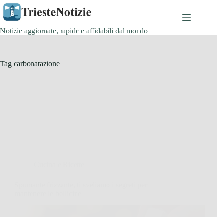
Salta
al
contenuto
Notizie aggiornate, rapide e affidabili dal mondo
Tag
carbonatazione
Cucina e Ricette
Spumante frizzante, ti sveliamo i segreti per
mantenere le bollicine