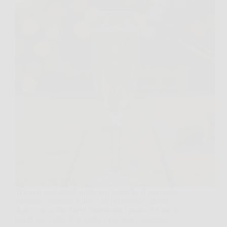
Ti è mai capitato di aprire una bottiglia di spumante
frizzante, brindare felice, e poi ritrovarti il giorno
dopo con un bicchiere tristemente “piatto”? A me sì,
più di una volta. E la verità è che non è sfortuna: