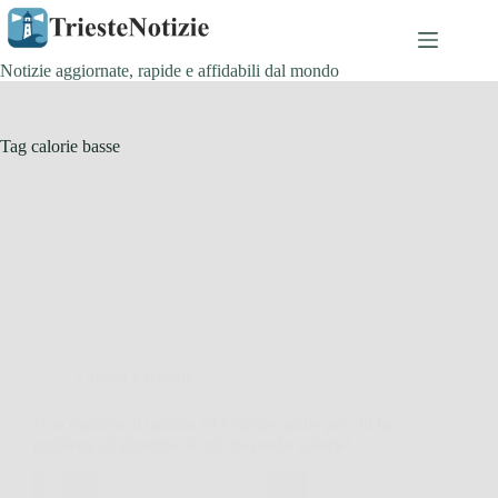
Salta
al
contenuto
Notizie aggiornate, rapide e affidabili dal mondo
Tag
calorie basse
Cucina e Ricette
Non contiene il lattosio ed è ideale anche per chi ha
problemi di glicemia. In più ha poche calorie!