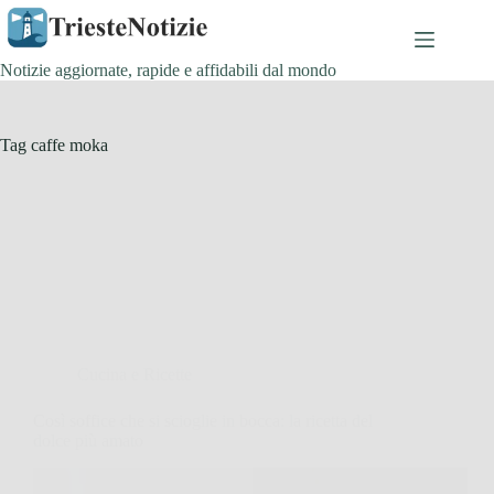
Salta
al
contenuto
Notizie aggiornate, rapide e affidabili dal mondo
Tag
caffe moka
Cucina e Ricette
Così soffice che si scioglie in bocca: la ricetta del
dolce più amato