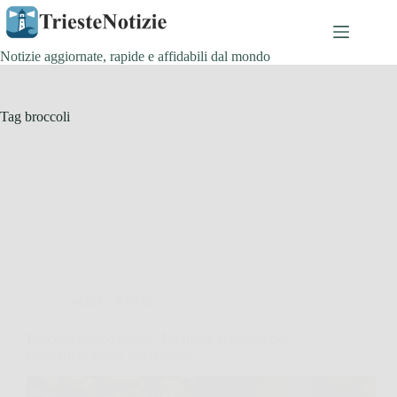
Salta
al
contenuto
Notizie aggiornate, rapide e affidabili dal mondo
Tag
broccoli
Cucina e Ricette
Broccoli troppo noiosi? Un modo semplice per
cucinarli in modo più sfizioso