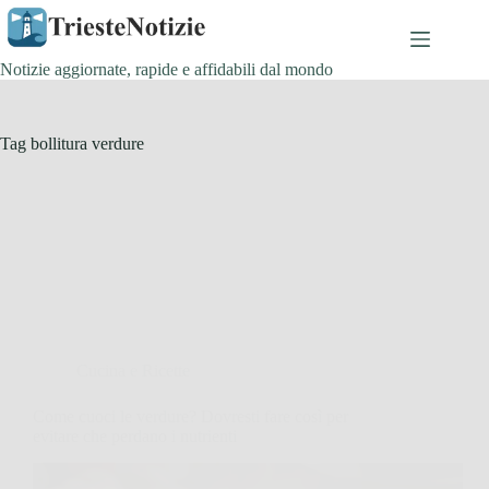
Salta
al
contenuto
Notizie aggiornate, rapide e affidabili dal mondo
Tag
bollitura verdure
Cucina e Ricette
Come cuoci le verdure? Dovresti fare così per
evitare che perdano i nutrienti