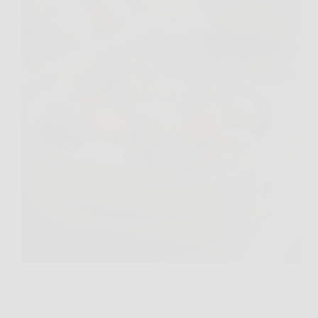
Succede sempre allo stesso modo: compri verdure
bellissime, colori vivi, profumo “da mercato”, poi le
cuoci e… diventano spente, molli, un po’ tristi. E in
quel momento ti viene il dubbio che conta davvero: