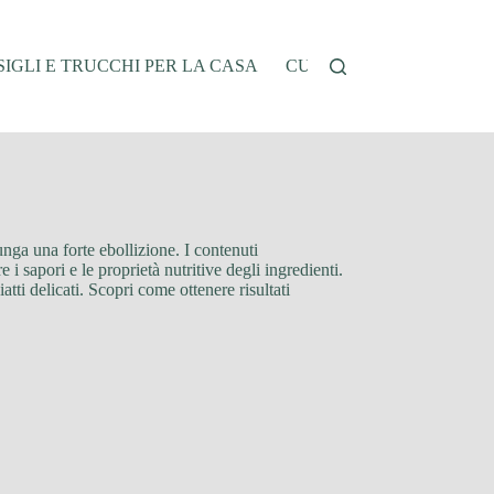
IGLI E TRUCCHI PER LA CASA
CUCINA E RICETTE
G
unga una forte ebollizione. I contenuti
i sapori e le proprietà nutritive degli ingredienti.
atti delicati. Scopri come ottenere risultati