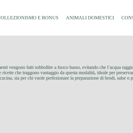
COLLEZIONISMO E BONUS
ANIMALI DOMESTICI
CONS
limenti vengono fatti sobbollire a fuoco basso, evitando che l’acqua raggi
ricette che traggono vantaggio da questa modalità, ideale per preservare 
cucina, sia per chi vuole perfezionare la preparazione di brodi, salse o pi