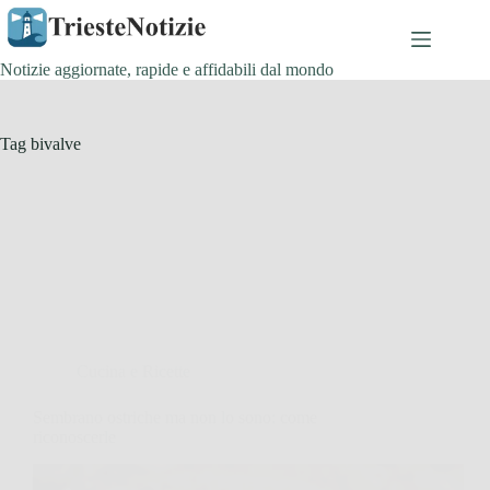
Salta
al
contenuto
Notizie aggiornate, rapide e affidabili dal mondo
Tag
bivalve
Cucina e Ricette
Sembrano ostriche ma non lo sono: come
riconoscerle