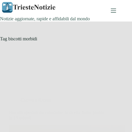
Salta
al
contenuto
Notizie aggiornate, rapide e affidabili dal mondo
Tag
biscotti morbidi
Cucina e Ricette
Biscotti speziati da colazione: la ricetta furba pronta
in 15 minuti