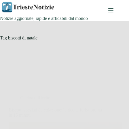
Salta
al
contenuto
Notizie aggiornate, rapide e affidabili dal mondo
Tag
biscotti di natale
Cucina e Ricette
Biscotti speziati da colazione: la ricetta furba pronta
in 15 minuti