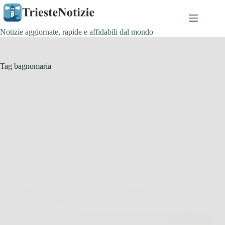
Salta
al
contenuto
Notizie aggiornate, rapide e affidabili dal mondo
Tag
bagnomaria
Cucina e Ricette
Soffici e gonfi: con due ingredienti ottieni un
risultato davvero goloso