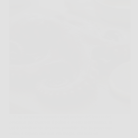
C’è un momento, quando senti parlare del trucco dei
pescatori per cuocere il polpo e averlo tenerissimo, in
cui ti chiedi se sia davvero possibile. Poi lo provi una
volta, e capisci che non era magia, era solo un