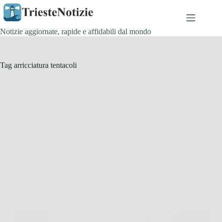
Salta
al
contenuto
Notizie aggiornate, rapide e affidabili dal mondo
Tag
arricciatura tentacoli
Cucina e Ricette
Il trucco dei pescatori per cuocere il polpo e averlo
sempre tenerissimo