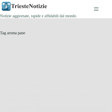
Salta
al
contenuto
Notizie aggiornate, rapide e affidabili dal mondo
Tag
aroma pane
Cucina e Ricette
Quali sono le differenze tra il lievito di birra, quello
madre e quello secco