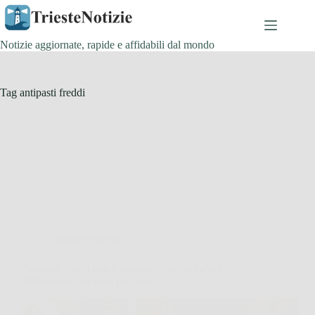
Salta
al
contenuto
Notizie aggiornate, rapide e affidabili dal mondo
Tag
antipasti freddi
Cucina e Ricette
Antipasti freddi con il pancarré: ricette facili e
sfiziose per una cena con amici