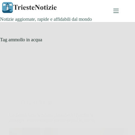
Salta
al
contenuto
Notizie aggiornate, rapide e affidabili dal mondo
Tag
ammollo in acqua
Cucina e Ricette
Lo fanno tutte le nonne, lo sapevi? Perché le
castagne vanno sempre messe prima in acqua