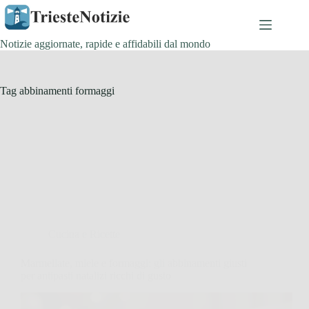
Salta
al
contenuto
Notizie aggiornate, rapide e affidabili dal mondo
Tag
abbinamenti formaggi
Cucina e Ricette
Marmellate, miele e formaggi: gli abbinamenti giusti
per antipasti natalizi ricchi di gusto