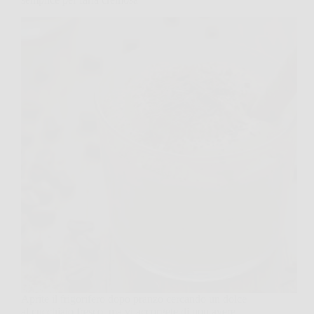
Aprite il frigorifero dopo pranzo cercando un dolce
al cucchiaio fresco, ma vi accorgete di non avere