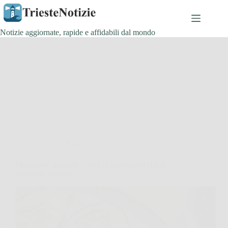
Salta
al
contenuto
Notizie aggiornate, rapide e affidabili dal mondo
Cucina e Ricette
Melanzane grigliate: il mix di ingredienti che le
rende più saporite