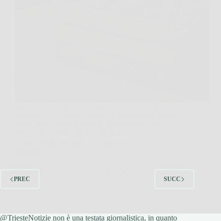
Aprire lo sportello della dispensa con l’idea di
preparare un contorno sfizioso e ritrovarsi davanti a
tuberi molli, rugosi e pieni di escrescenze è una
delusione comune. Spesso riponiamo la spesa in
fretta, magari lasciando gli ortaggi nei loro
sacchetti…
TriesteNotizie
3 Aprile 2026
PREC
SUCC
@TriesteNotizie non è una testata giornalistica, in quanto